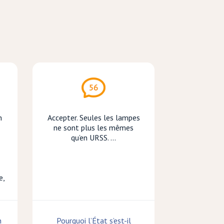
56
n
Accepter. Seules les lampes
ne sont plus les mêmes
qu’en URSS. ...
e,
n
Pourquoi l’État s’est-il