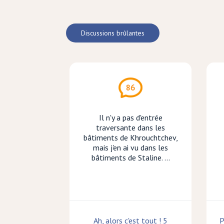
Discussions brûlantes
86
Il n'y a pas d'entrée
traversante dans les
bâtiments de Khrouchtchev,
mais j'en ai vu dans les
bâtiments de Staline. ...
Ah, alors c'est tout ! 5
P