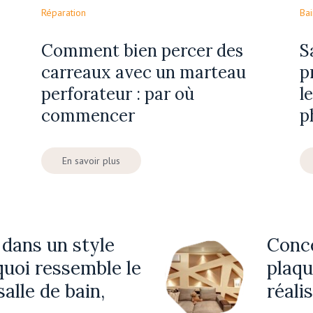
Réparation
Bai
Comment bien percer des
S
T
carreaux avec un marteau
p
perforateur : par où
l
commencer
p
En savoir plus
 dans un style
Conce
quoi ressemble le
plaqu
salle de bain,
réali