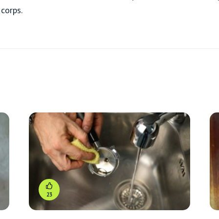
 corps.
23