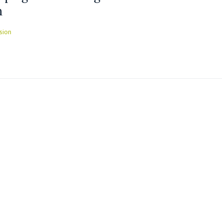
n
sion