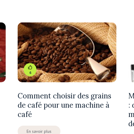
6
Comment choisir des grains
M
de café pour une machine à
:
café
m
d
En savoir plus