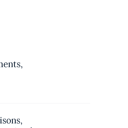
ments,
isons,