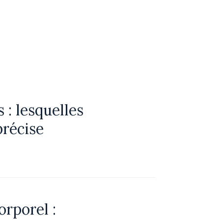
 : lesquelles
précise
rporel :