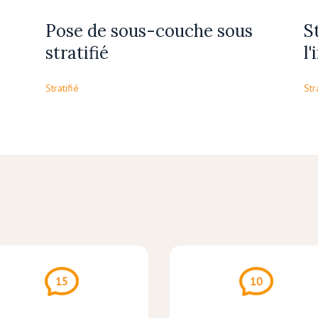
Pose de sous-couche sous
S
stratifié
l'
Stratifié
Str
15
10