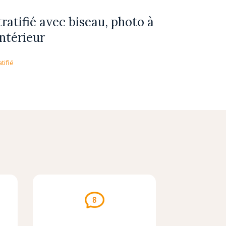
tratifié avec biseau, photo à
intérieur
atifié
8