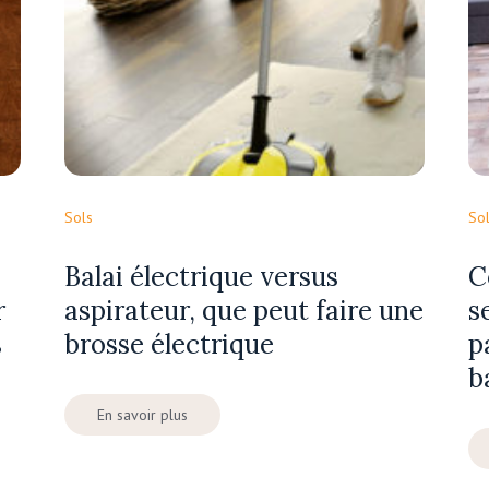
Sols
So
Balai électrique versus
C
r
aspirateur, que peut faire une
s
s
brosse électrique
p
b
En savoir plus