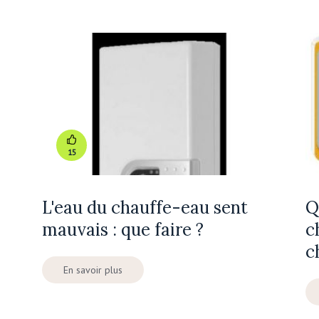
15
L'eau du chauffe-eau sent
Q
mauvais : que faire ?
c
c
En savoir plus