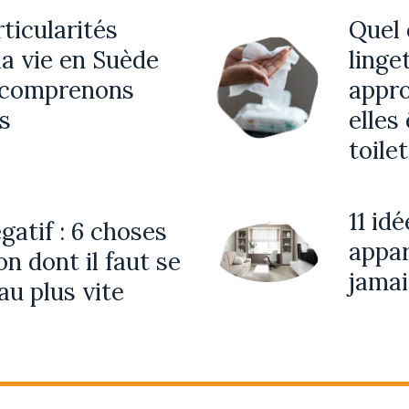
ticularités
Quel 
la vie en Suède
linge
 comprenons
appro
s
elles
toile
11 id
gatif : 6 choses
appar
n dont il faut se
jamai
au plus vite