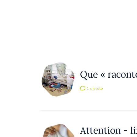
Que « racont
1 discute
Attention - l