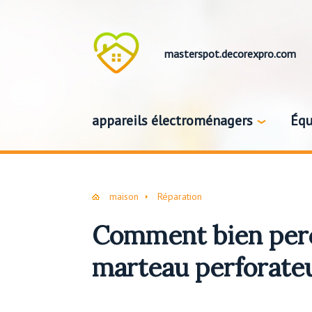
masterspot.decorexpro.com
appareils électroménagers
Équ
maison
Réparation
Comment bien perc
marteau perforate