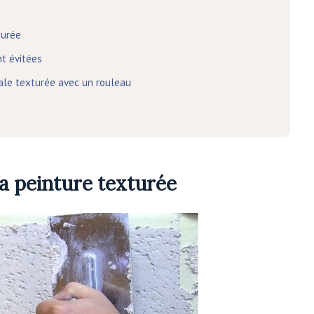
turée
nt évitées
ale texturée avec un rouleau
a peinture texturée