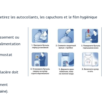
retirez les autocollants, les capuchons et le film hygiénique
dissement ou
'alimentation
ermostat
lacière doit
ement
aine).