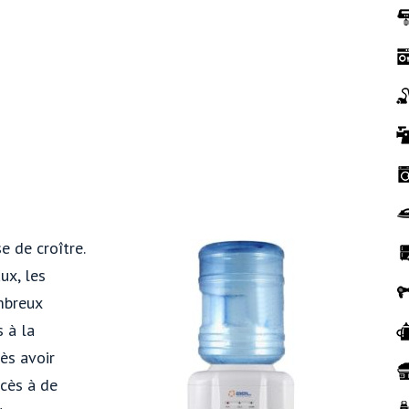
e de croître.
ux, les
mbreux
s à la
rès avoir
ccès à de