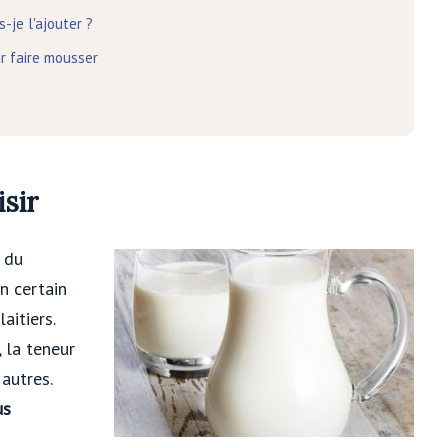
-je l'ajouter ?
r faire mousser
isir
n du
n certain
aitiers.
 la teneur
autres.
us