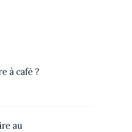
e à café ?
ire au