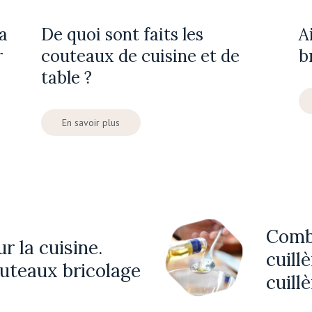
a
De quoi sont faits les
A
r
couteaux de cuisine et de
b
table ?
En savoir plus
Comb
r la cuisine.
cuill
uteaux bricolage
cuill