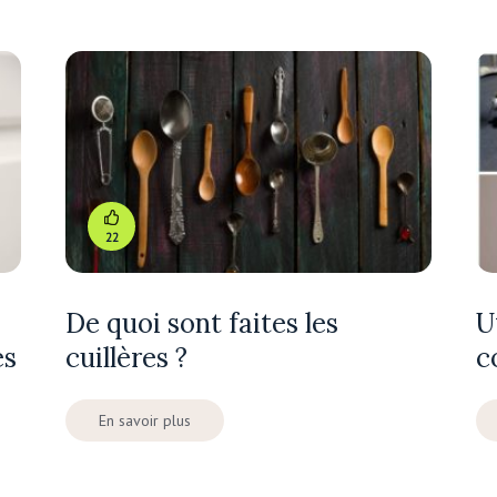
22
De quoi sont faites les
U
es
cuillères ?
c
En savoir plus