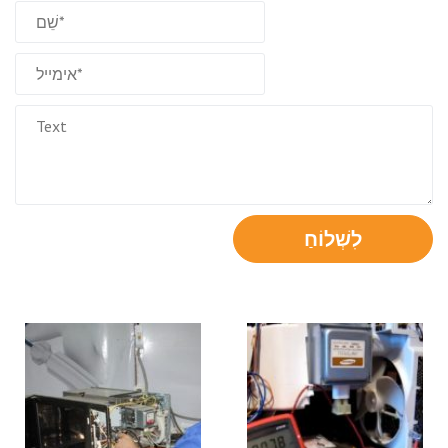
לִשְׁלוֹחַ