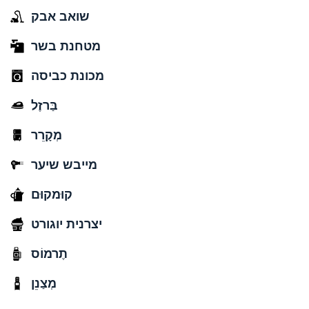
שואב אבק
מטחנת בשר
מכונת כביסה
בַּרזֶל
מְקָרֵר
מייבש שיער
קוּמקוּם
יצרנית יוגורט
תֶרמוֹס
מְצַנֵן