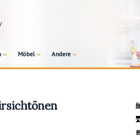
/
n
Möbel
Andere
irsichtönen